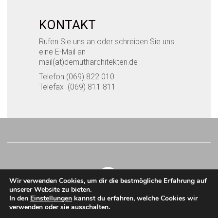
KONTAKT
Rufen Sie uns an oder schreiben Sie uns
eine E-Mail an
mail(at)demutharchitekten.de
Telefon (069) 822 010
Telefax (069) 811 811
Wir verwenden Cookies, um dir die bestmögliche Erfahrung auf
unserer Website zu bieten.
In den
Einstellungen
kannst du erfahren, welche Cookies wir
verwenden oder sie ausschalten.
Demuth Architekten © Copyright 2023. Alle Rechte
vorbehalten.